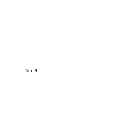
GEROND'IF, le gérontopôle d'Île-de-France
33, rue du Fer à Moulin,
75005 Paris (France)
Tél : 01-85-78-10-10
Contact : contact@gerondif.org
Titre 6