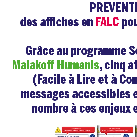
PREVENT
des affiches en
FALC
po
Grâce au programme Sol
Malakoff Humanis
, cinq a
(Facile à Lire et à C
messages accessibles et
nombre à ces enjeux e