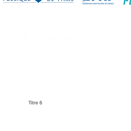
GEROND'IF, le gérontopôle d'Île-de-France
33, rue du Fer à Moulin,
75005 Paris (France)
Tél : 01-85-78-10-10
Contact : contact@gerondif.org
Titre 6