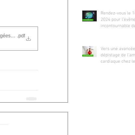
Rendez-vous le 
2024 pour l'évè
incontournable de
et de la gérontol
 âgées_2021
.pdf
Vers une avancée
dépistage de l'a
cardiaque chez l
âgées souffrant d
cardiaque