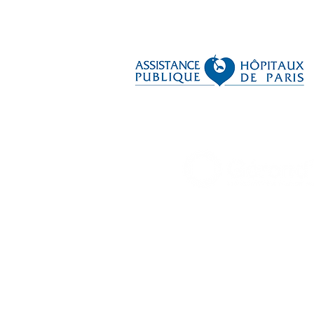
GEROND'IF, le gérontopôle 
33, rue du Fer à Moulin,
75005 Paris (France)
Tél : 01-85-78-10-10
Contact : contact@gerondif