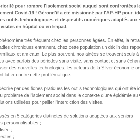
priorité pour rompre l'isolement social auquel sont confrontées 
ement Covid-19 ! Gérond’if a été missionné par l'AP-HP pour  iden
 les outils technologiques et dispositifs numériques adaptés aux 
s visites en hôpital ou en Ehpad.
 phénomène très fréquent chez les personnes âgées. En effet, la retra
ies chroniques entrainent, chez cette population un déclin des rappo
amiliaux et amicaux. Le plus souvent, nos ainées se trouvent seuls à 
es avec parfois des périodes sans visite, sans contact et sans échan
ssor des nouvelles technologies, les acteurs de la Silver économie o
t lutter contre cette problématique.
écrire par des fiches pratiques les outils technologiques qui ont été id
au problème de l’isolement social dans le contexte d’une épidémie au
ions utilisées pour pallier l’interdiction des visites.
assés en 5 catégories distinctes de solutions adaptées aux seniors : 
s personnalisables ;  
isée ;  
ectés ;  