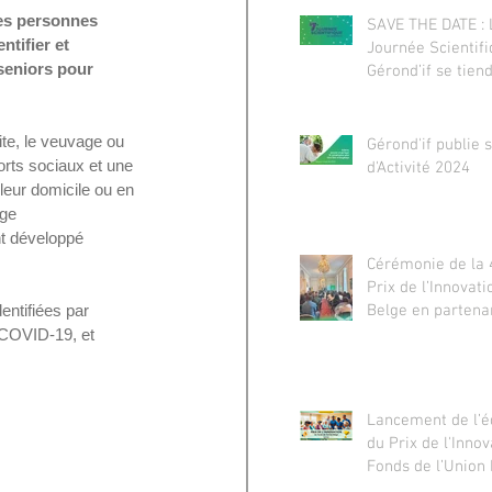
les personnes 
SAVE THE DATE : 
tifier et 
Journée Scientif
seniors pour 
Gérond’if se tien
novembre 2025
ite, le veuvage ou 
Gérond'if publie 
rts sociaux et une 
d'Activité 2024
leur domicile ou en 
ge 
nt développé 
Cérémonie de la 
Prix de l’Innovati
Belge en partena
entifiées par 
Gérond’if, le gér
 COVID-19, et 
d’Ile-de-France
Lancement de l’é
du Prix de l'Inno
Fonds de l’Union