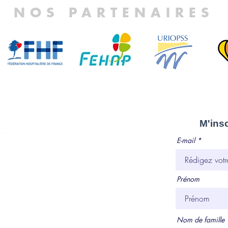
NOS PARTENAIRES
M'inscri
E-mail
d'Île-de-France
Prénom
.org
Nom de famille