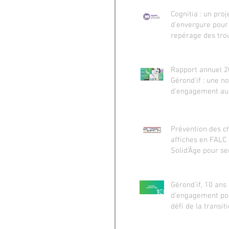
Cognitia : un proj
d'envergure pour
repérage des tro
cognitifs, lauréa
vieillir France 20
Rapport annuel 2
Gérond'if : une n
d'engagement au 
mieux vieillir
Prévention des ch
affiches en FALC
Solid’Âge pour se
tous les publics
Gérond’if, 10 ans
d’engagement pou
défi de la transit
démographique en
France