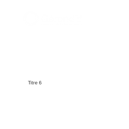
GEROND'IF, le gérontopôle d'Île-de-France
33, rue du Fer à Moulin,
75005 Paris (France)
Tél : 01-85-78-10-10
Contact : contact@gerondif.org
Titre 6