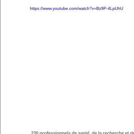
https://www.youtube.com/watch?v=Bz9P-4LpUhU
 230 professionnels de santé, de la recherche et de l’accompagnement des aînés se sont réunis le 6 