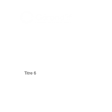
GEROND'IF, le gérontopôle d'Île-de-France
33, rue du Fer à Moulin,
75005 Paris (France)
Tél : 01-85-78-10-10
Contact : contact@gerondif.org
Titre 6